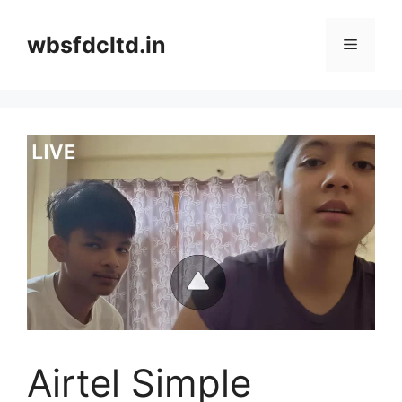
Skip
to
wbsfdcltd.in
Menu
content
Airtel Simple