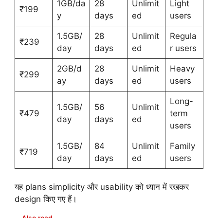
1GB/da
28
Unlimit
Light
₹199
y
days
ed
users
1.5GB/
28
Unlimit
Regula
₹239
day
days
ed
r users
2GB/d
28
Unlimit
Heavy
₹299
ay
days
ed
users
Long-
1.5GB/
56
Unlimit
₹479
term
day
days
ed
users
1.5GB/
84
Unlimit
Family
₹719
day
days
ed
users
यह plans simplicity और usability को ध्यान में रखकर
design किए गए हैं।