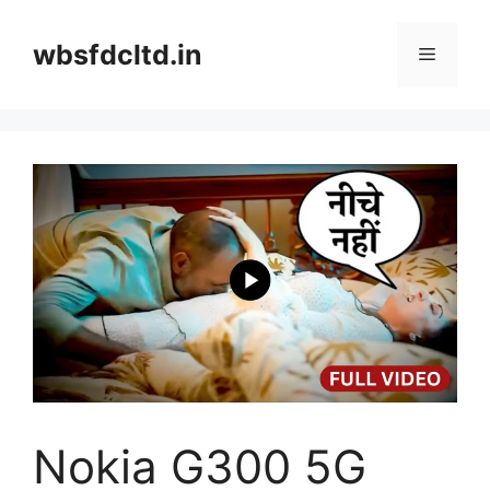
Skip
to
wbsfdcltd.in
Menu
content
Nokia G300 5G