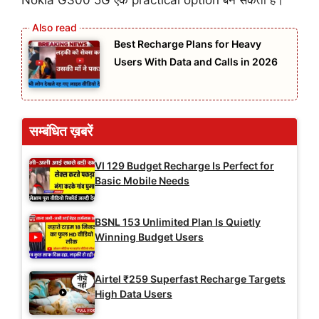
Nokia G300 5G एक practical option बन सकता है।
Best Recharge Plans for Heavy
Users With Data and Calls in 2026
सम्बंधित ख़बरें
VI 129 Budget Recharge Is Perfect for
Basic Mobile Needs
BSNL 153 Unlimited Plan Is Quietly
Winning Budget Users
Airtel ₹259 Superfast Recharge Targets
High Data Users