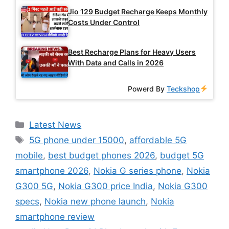
Jio 129 Budget Recharge Keeps Monthly
Costs Under Control
Best Recharge Plans for Heavy Users
With Data and Calls in 2026
Powerd By
Teckshop
Categories
Latest News
Tags
5G phone under 15000
,
affordable 5G
mobile
,
best budget phones 2026
,
budget 5G
smartphone 2026
,
Nokia G series phone
,
Nokia
G300 5G
,
Nokia G300 price India
,
Nokia G300
specs
,
Nokia new phone launch
,
Nokia
smartphone review