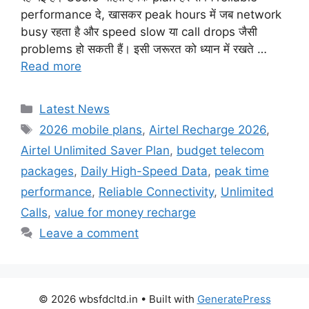
performance दे, खासकर peak hours में जब network
busy रहता है और speed slow या call drops जैसी
problems हो सकती हैं। इसी जरूरत को ध्यान में रखते …
Read more
Categories
Latest News
Tags
2026 mobile plans
,
Airtel Recharge 2026
,
Airtel Unlimited Saver Plan
,
budget telecom
packages
,
Daily High-Speed Data
,
peak time
performance
,
Reliable Connectivity
,
Unlimited
Calls
,
value for money recharge
Leave a comment
© 2026 wbsfdcltd.in
• Built with
GeneratePress