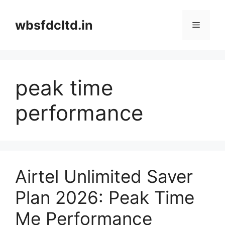
Skip
to
wbsfdcltd.in
Menu
content
peak time
performance
Airtel Unlimited Saver
Plan 2026: Peak Time
Me Performance